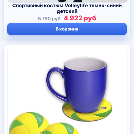
Спортивный костюм Volleylife темно-синий
детский
Первоначальная
Текущая
4 922
руб
5 790
руб
цена
цена:
В корзину
составляла
4
5
922 руб.
790 руб.