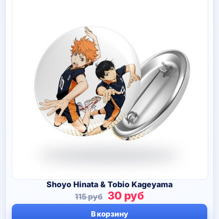
Shoyo Hinata & Tobio Kageyama
Первоначальная
Текущая
30
руб
115
руб
цена
цена:
В корзину