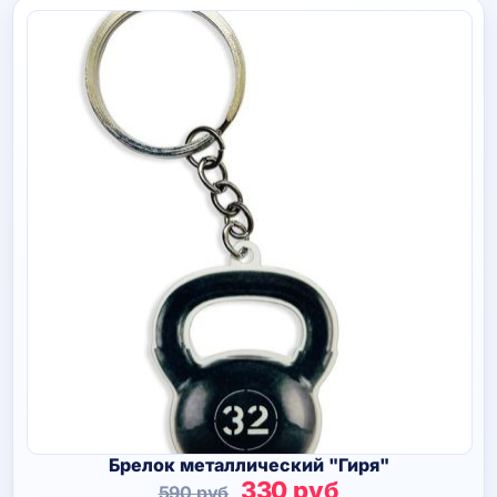
Брелок металлический "Гиря"
Первоначальная
Текущая
330
руб
590
руб