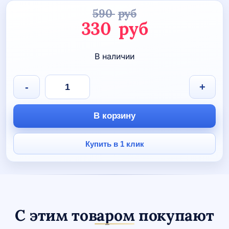
590
руб
Первоначаль
330
руб
цена
Текущая
В наличии
составляла
цена:
590 руб.
330 руб.
Количество
-
+
товара
Брелок
"Плавание"
В корзину
(парень)
Купить в 1 клик
С этим товаром покупают