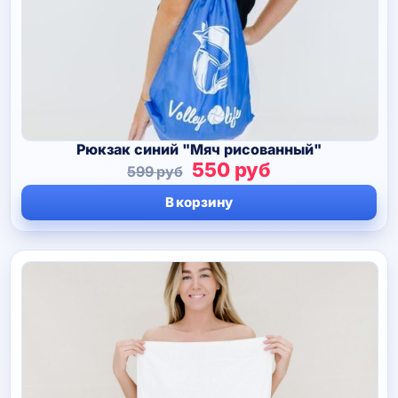
Рюкзак синий "Мяч рисованный"
Первоначальная
Текущая
550
руб
599
руб
цена
цена:
В корзину
составляла
550 руб.
599 руб.