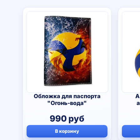
Обложка для паспорта
А
"Огонь-вода"
а
990
руб
В корзину