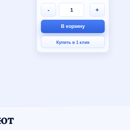
590 руб.
330 руб.
-
+
В корзину
Купить в 1 клик
ают