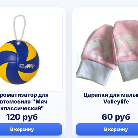
роматизатор для
Царапки для мал
втомобиля "Мяч
Volleylife
классический"
120
руб
60
руб
В корзину
В корзину