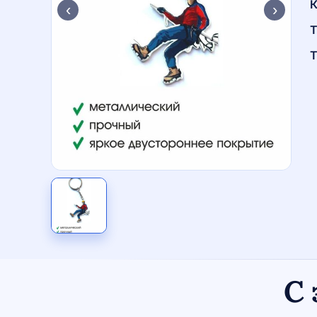
К
‹
›
Т
Т
С 