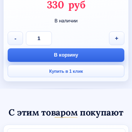
Первоначаль
330
руб
цена
Текущая
В наличии
составляла
цена:
590 руб.
330 руб.
Количество
-
+
товара
Брелок
металлический
В корзину
"Тхэквондо"
Купить в 1 клик
С этим товаром покупают