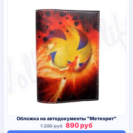
Обложка на автодокументы "Метеорит"
Первоначальная
Текущая
890
руб
1 290
руб
цена
цена: