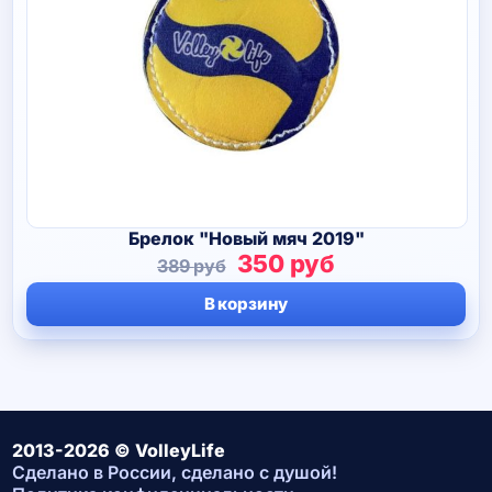
Брелок "Новый мяч 2019"
Первоначальная
Текущая
350
руб
389
руб
цена
цена:
В корзину
составляла
350 руб.
389 руб.
2013-2026 © VolleyLife
Сделано в России, сделано с душой!