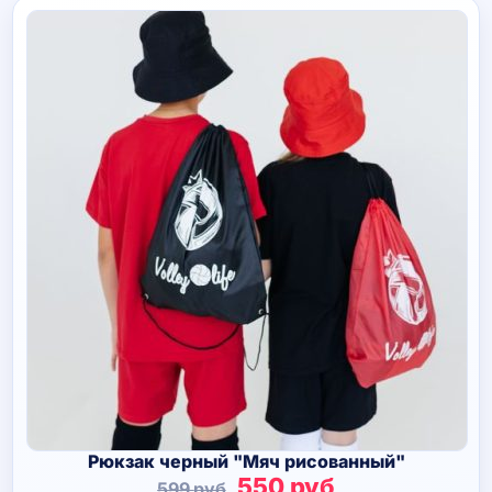
Рюкзак черный "Мяч рисованный"
Первоначальная
Текущая
550
руб
599
руб