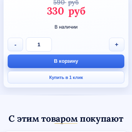
590
руб
Первоначаль
330
руб
цена
Текущая
В наличии
составляла
цена:
590 руб.
330 руб.
Количество
-
+
товара
Брелок
металлический
В корзину
двухсторонний
"Синхронное
плавание"
Купить в 1 клик
С этим товаром покупают