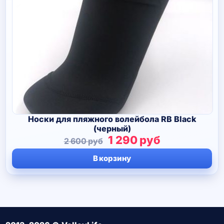
Носки для пляжного волейбола RB Black
(черный)
Первоначальная
Текущая
1 290
руб
2 600
руб
цена
цена:
В корзину
составляла
1
2
290 руб.
600 руб.