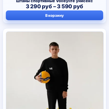
Штаны спортивные Volleylife унисекс
Диапазо
3 290
руб
–
3 590
руб
цен:
В корзину
3
290 руб
–
3
590 руб