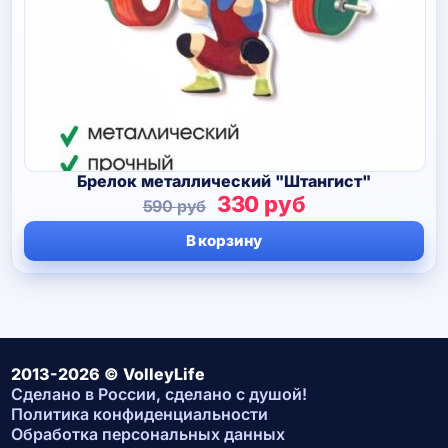
Брелок металлический "Штангист"
Первоначальная
Текущая
330
руб
590
руб
цена
цена:
В корзину
составляла
330 руб.
590 руб.
2013-2026 © VolleyLife
Сделано в России, сделано с душой!
Политика конфиденциальности
Обработка персональных данных