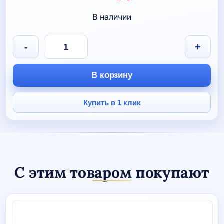
цена
Текущая
В наличии
составляла
цена:
590 руб.
330 руб.
Количество
-
+
товара
Брелок
металлический
В корзину
"Гимнастка"
Купить в 1 клик
С этим товаром покупают