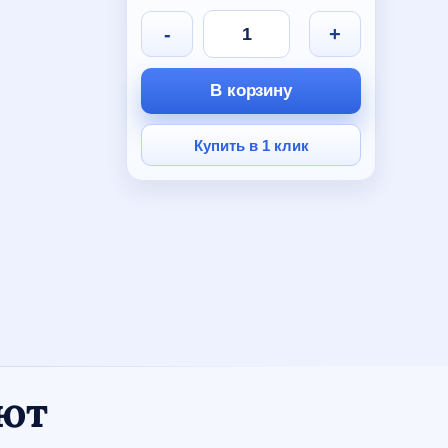
590 руб.
330 руб.
-
+
В корзину
Купить в 1 клик
ают