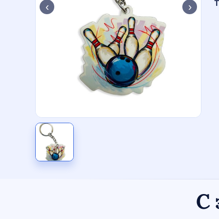
Т
‹
›
С 