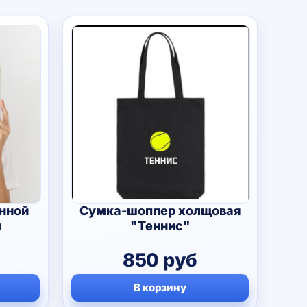
нной
Сумка-шоппер холщовая
ч
"Теннис"
850
руб
В корзину