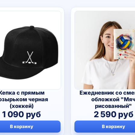
Кепка с прямым
Ежедневник со сме
озырьком черная
обложкой "Мя
(хоккей)
рисованный"
1 090
руб
2 590
руб
В корзину
В корзину