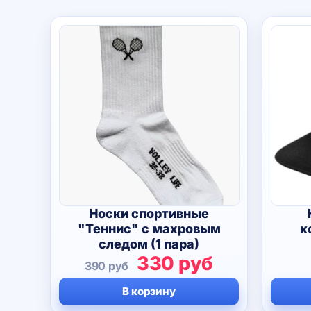
Носки спортивные
"Теннис" с махровым
к
следом (1 пара)
Первоначальная
Текущая
330
руб
390
руб
цена
цена:
В корзину
составляла
330 руб.