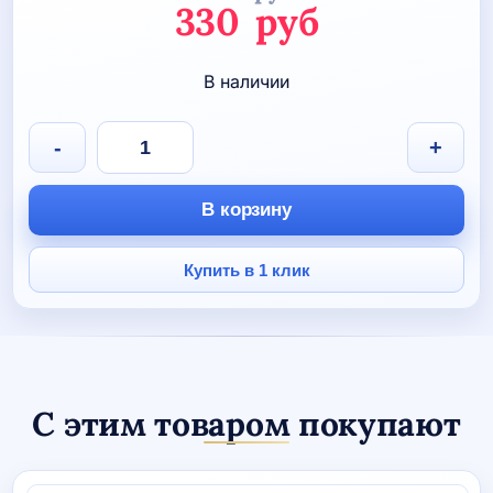
Первоначаль
330
руб
цена
Текущая
В наличии
составляла
цена:
590 руб.
330 руб.
Количество
-
+
товара
Брелок
металлический
В корзину
"Лыжник"
Купить в 1 клик
С этим товаром покупают