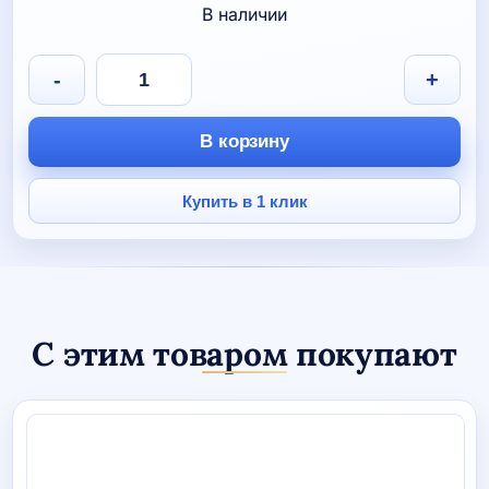
В наличии
составляла
цена:
590 руб.
330 руб.
Количество
-
+
товара
Брелок
"Балерина/
В корзину
Балет"
Купить в 1 клик
С этим товаром покупают