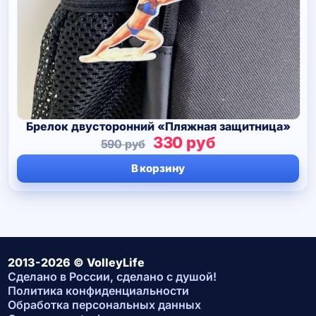
Брелок двусторонний «Пляжная защитница»
Первоначальная
Текущая
330
руб
590
руб
цена
цена:
В корзину
составляла
330 руб.
590 руб.
2013-2026 © VolleyLife
Сделано в России, сделано с душой!
Политика конфиденциальности
Обработка персональных данных