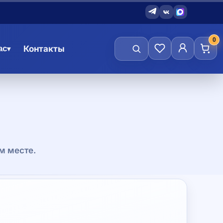
0
ас
Контакты
▾
м месте.